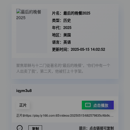
片名：
最后的晚餐2025
类型：
历史
年代：
2025
地区：
美国
语言：
英语
更新时间：
2025-05-15 14:02:52
聚焦耶稣与十二门徒著名的“最后的晚餐”，“你们中有一个
人出卖了我”，第二天，他被钉上十字架。
iqym3u8
正片
点击播放
正片$https://play.ly166.com:65/videos/20250515/682579835cf6b9c746c7fd04/f70ee0/index.m3u8
提示：点击链接可复制
复制