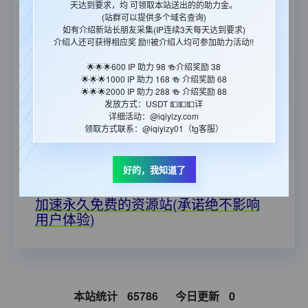
天达到要求，均 可领取本站送出的的助力金。
https://www.iqiyizyjx.com/?url=
(站群可以提供多个域名查询)
🎉🎉🎉爱奇艺播放计费系统（万IP=100
如有介绍新站长朋友采集(IP连续3天每天达到要求)
介绍人还可获得相应奖 励!!被介绍人均可参加助力活动!!
元 满100提现 支持：支付宝/银行卡/微
信/USDT）：
https://iqyzanzhu.vip
🌟🌟🌟600 IP 助力 98 🍻介绍奖励 38
🌟🌟🌟1000 IP 助力 168 🍻 介绍奖励 68
🔔 在采集的时候如果出现xml出错，建议你更改一下
🌟🌟🌟2000 IP 助力 288 🍻 介绍奖励 88
采集插件里的采集时间间隔那一项，调整到10左右，
发放方式：USDT 💵💵💵详
就能基本解决问题了。
详细活动：@iqiyizy.com
领取方式联系：@iqiyizy01（tg客服）
😇本站图片地址每日更换,请勿调用! 采集的同时，请
把图片下载到本地，以免杜绝日后出现类似图片失效
的情况。
好的，我知道了
🎉郑重承诺：资源永久免费,国内CDN
加速永久免费的资源站(承诺绝不影响
用户体验)
本站统计
65786
今日更新
0