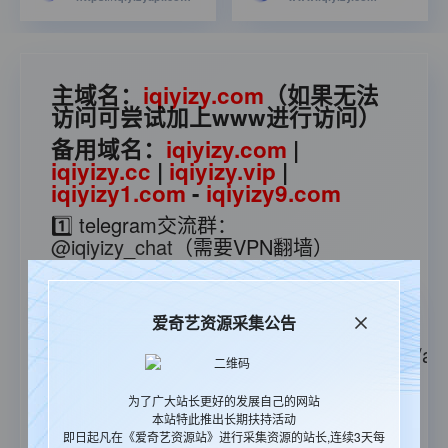
主域名：
iqiyizy.com
（如果无法
访问可尝试加上www进行访问）
备用域名：
iqiyizy.com
|
iqiyizy.cc
|
iqiyizy.vip
|
iqiyizy1.com
-
iqiyizy9.com
1️⃣ telegram交流群：
@iqiyizy_chat
（需要VPN翻墙）
2️⃣ 苹果cms采集json接口：
https://iqiyizyapi.com/api.php/provide/vod
爱奇艺资源采集公告
3️⃣ 苹果cms采集xml接口：
https://iqiyizyapi.com/api.php/provide/vod/at/
5️⃣ 更多接口查看采集教程：
👉点击查
为了广大站长更好的发展自己的网站
看👈
本站特此推出长期扶持活动
6️⃣ 爱奇艺无广告解析：
即日起凡在《爱奇艺资源站》进行采集资源的站长,连续3天每